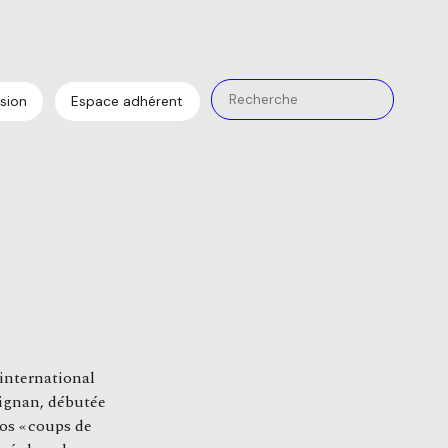
sion
Espace adhérent
I
 international
ignan, débutée
os « coups de