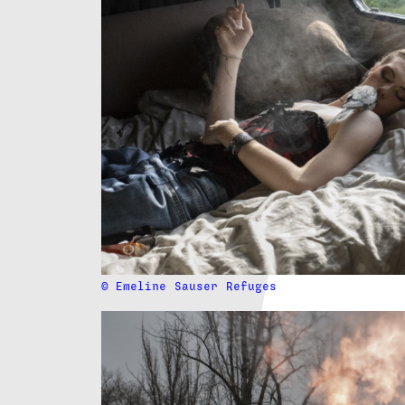
© Emeline
Sauser
Refuges