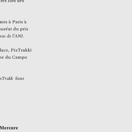
rés lors des
mis à Paris à
auréat du prix
sas de l’ANI
.
lace, PixTrakk)
cène du Campo
xTrakk
font
e Mercure