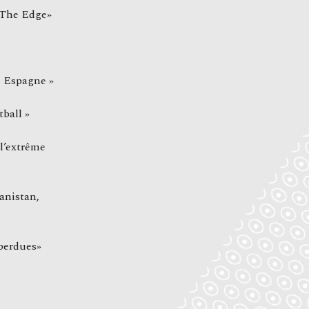
The Edge»
n Espagne »
ball »
 l’extrême
anistan,
 perdues»