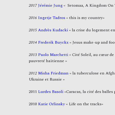
2017
Jérémie Jung
«
Setomaa, A Kingdom On 
2016
Ingetje Tadros
« this is my country»
2015
Andrès Kudacki
« la crise du logement e
2014
Frederik Buyckx
« Jesus make-up and foot
2013
Paolo Marchetti
«
Cité Soleil, au cœur de
pauvreté haïtienne »
2012
Misha Friedman
« la tuberculose en Afgh
Ukraine et Russie »
2011
Lurdes Basoli
«Caracas, la cité des balles
2010
Katie Orlinsky
« Life on the tracks»