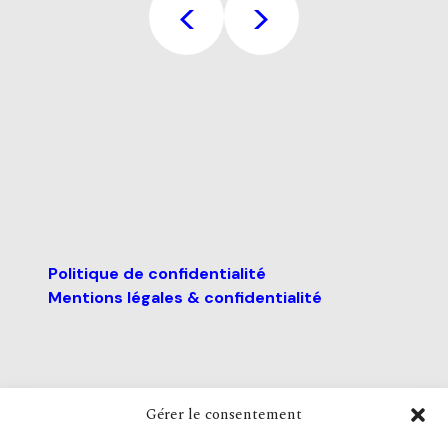
<
>
Navigation
de
l’article
Politique de confidentialité
Mentions légales & confidentialité
Gérer le consentement