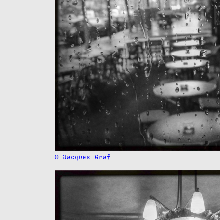
© Jacques
Graf