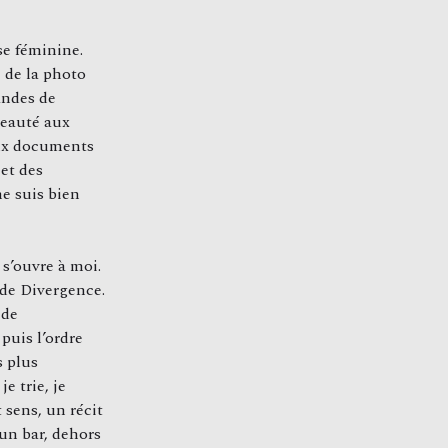
se féminine.
 de la photo
andes de
beauté aux
aux documents
 et des
e suis bien
s’ouvre à moi.
 de Divergence.
 de
puis l’ordre
s plus
je trie, je
 sens, un récit
’un bar, dehors