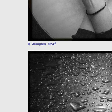
© Jacques
Graf