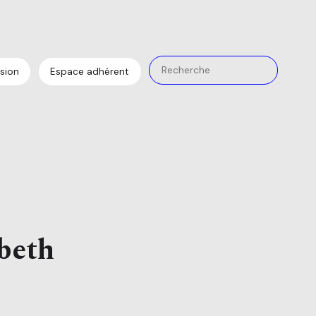
sion
Espace adhérent
abeth