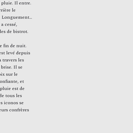
pluie. Il entre.
rière le
fe. Longuement…
 a cessé,
les de bistrot.
e ﬁn de nuit.
est levé depuis
 travers les
rise. Il se
ix sur le
conﬁante, et
pluie est de
de tous les
les iconos se
eurs confrères